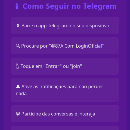
📱 Como Seguir no Telegram
📱 Baixe o app Telegram no seu dispositivo
🔍 Procure por "@87A Com LoginOficial"
👆 Toque em "Entrar" ou "Join"
🔔 Ative as notificações para não perder
nada
💬 Participe das conversas e interaja