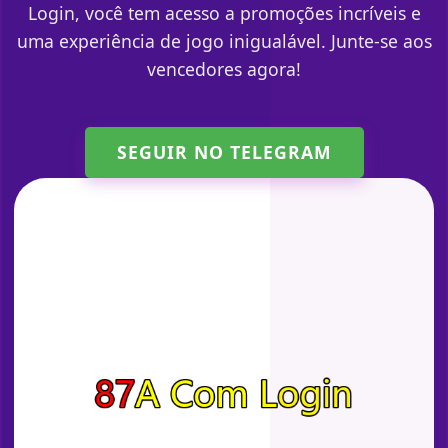
Login, você tem acesso a promoções incríveis e
uma experiência de jogo inigualável. Junte-se aos
vencedores agora!
SEGUIR NO TELEGRAM