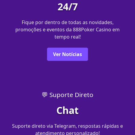
24/7
Fique por dentro de todas as novidades,
promoções e eventos da 888Poker Casino em
tempo real!
Ver Notícias
💬 Suporte Direto
Chat
Suporte direto via Telegram, respostas rápidas e
atendimento personalizado!