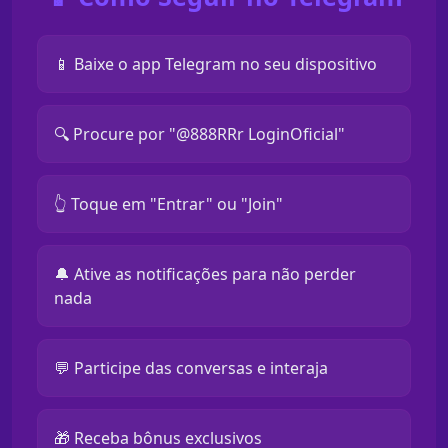
📱 Baixe o app Telegram no seu dispositivo
🔍 Procure por "@888RRr LoginOficial"
👆 Toque em "Entrar" ou "Join"
🔔 Ative as notificações para não perder
nada
💬 Participe das conversas e interaja
🎁 Receba bônus exclusivos