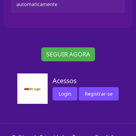
automaticamente
SEGUIR AGORA
Acessos
Login
Registrar-se