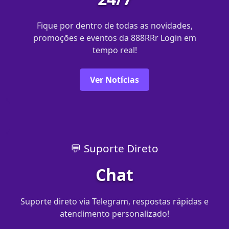
Fique por dentro de todas as novidades,
promoções e eventos da 888RRr Login em
tempo real!
Ver Notícias
💬 Suporte Direto
Chat
Suporte direto via Telegram, respostas rápidas e
atendimento personalizado!