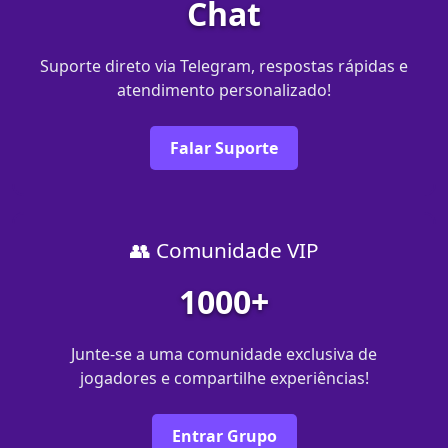
Chat
Suporte direto via Telegram, respostas rápidas e
atendimento personalizado!
Falar Suporte
👥 Comunidade VIP
1000+
Junte-se a uma comunidade exclusiva de
jogadores e compartilhe experiências!
Entrar Grupo