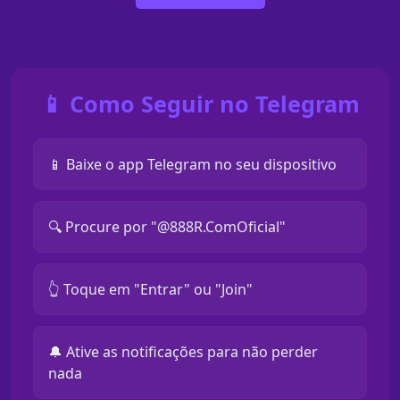
📱 Como Seguir no Telegram
📱 Baixe o app Telegram no seu dispositivo
🔍 Procure por "@888R.ComOficial"
👆 Toque em "Entrar" ou "Join"
🔔 Ative as notificações para não perder
nada