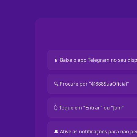
📱 Baixe o app Telegram no seu disp
🔍 Procure por "@888SuaOficial"
👆 Toque em "Entrar" ou "Join"
🔔 Ative as notificações para não p