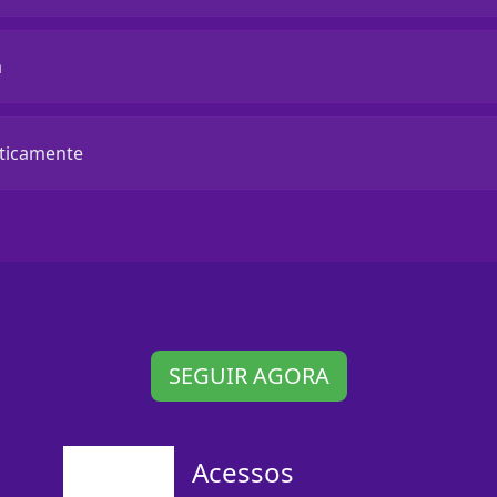
a
aticamente
SEGUIR AGORA
Acessos