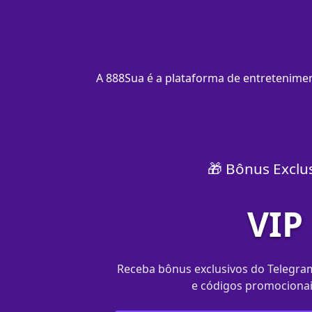
A 888Sua é a plataforma de entretenimen
🎁 Bônus Exclu
VIP
Receba bônus exclusivos do Telegra
e códigos promocionai