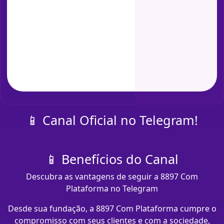
📱 Canal Oficial no Telegram!
📱 Benefícios do Canal
Descubra as vantagens de seguir a 8897 Com
Plataforma no Telegram
Desde sua fundação, a 8897 Com Plataforma cumpre o
compromisso com seus clientes e com a sociedade,