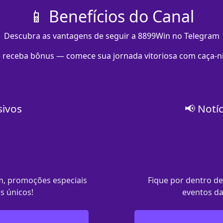
📱 Benefícios do Canal
Descubra as vantagens de seguir a 8899Win no Telegram
e receba bônus — comece sua jornada vitoriosa com caça-níq
sivos
📢 Notí
m, promoções especiais
Fique por dentro d
s únicos!
eventos da