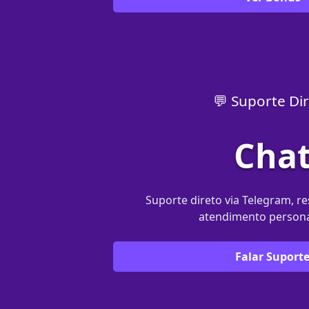
💬 Suporte Di
Cha
Suporte direto via Telegram, r
atendimento persona
Falar Suport