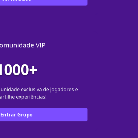
Comunidade VIP
1000+
unidade exclusiva de jogadores e
rtilhe experiências!
Entrar Grupo