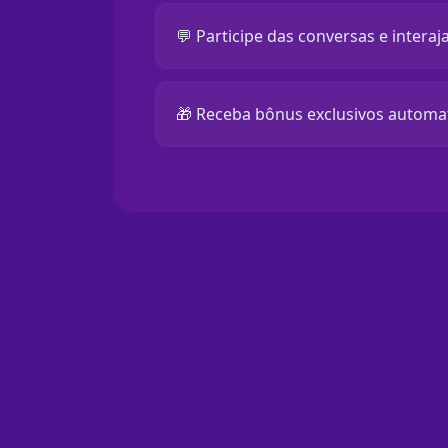
💬 Participe das conversas e interaj
🎁 Receba bônus exclusivos autom