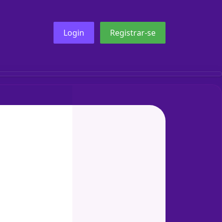
Login
Registrar-se