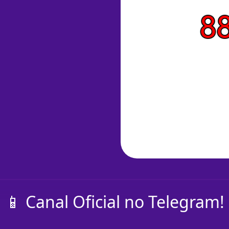
📱 Canal Oficial no Telegram!