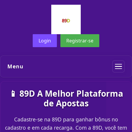
Login
Registrar-se
Menu
📱 89D A Melhor Plataforma
de Apostas
Cadastre-se na 89D para ganhar bônus no
cadastro e em cada recarga. Com a 89D, você tem