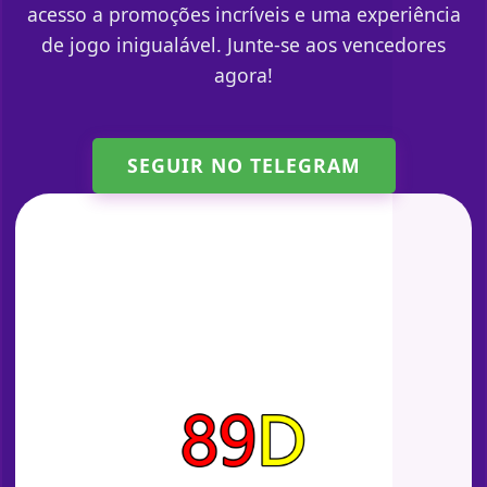
acesso a promoções incríveis e uma experiência
de jogo inigualável. Junte-se aos vencedores
agora!
SEGUIR NO TELEGRAM