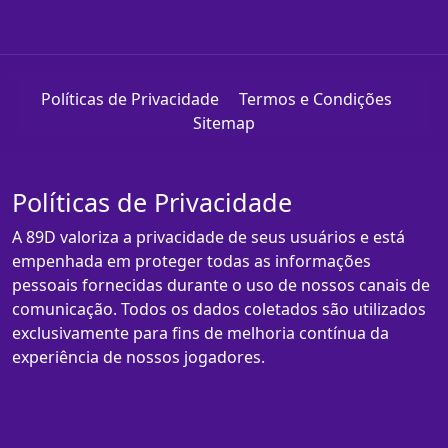
Políticas de Privacidade
Termos e Condições
Sitemap
Políticas de Privacidade
A 89D valoriza a privacidade de seus usuários e está
empenhada em proteger todas as informações
pessoais fornecidas durante o uso de nossos canais de
comunicação. Todos os dados coletados são utilizados
exclusivamente para fins de melhoria contínua da
experiência de nossos jogadores.