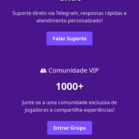
Suporte direto via Telegram, respostas rápidas e
atendimento personalizado!
Falar Suporte
👥 Comunidade VIP
1000+
Junte-se a uma comunidade exclusiva de
jogadores e compartilhe experiências!
Entrar Grupo