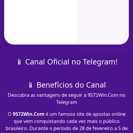
📱 Canal Oficial no Telegram!
📱 Benefícios do Canal
Descubra as vantagens de seguir a 9572Win.Com no
Telegram
O
9572Win.Com
é um famoso site de apostas online
que vem conquistando cada vez mais o público
brasileiro. Durante o período de 28 de fevereiro a 5 de