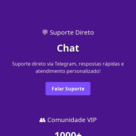
💬 Suporte Direto
Chat
Suporte direto via Telegram, respostas rápidas e
atendimento personalizado!
Falar Suporte
👥 Comunidade VIP
1000+