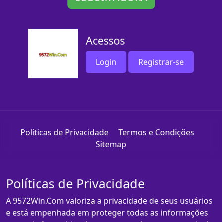
Acessos
Login
Registrar-se
Políticas de Privacidade
Termos e Condições
Sitemap
Políticas de Privacidade
A 9572Win.Com valoriza a privacidade de seus usuários
e está empenhada em proteger todas as informações