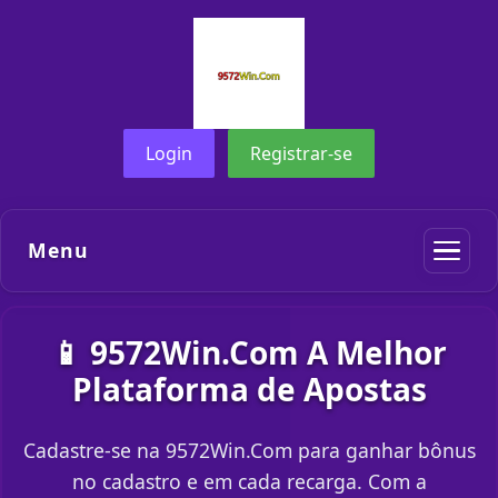
Login
Registrar-se
Menu
📱 9572Win.Com A Melhor
Plataforma de Apostas
Cadastre-se na 9572Win.Com para ganhar bônus
no cadastro e em cada recarga. Com a