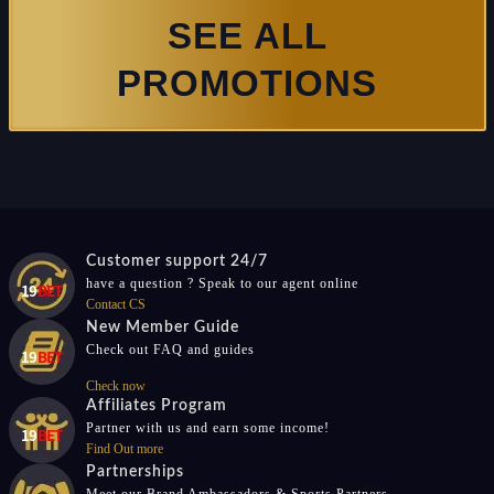
SEE ALL
PROMOTIONS
Customer support 24/7
have a question ? Speak to our agent online
Contact CS
New Member Guide
Check out FAQ and guides
Check now
Affiliates Program
Partner with us and earn some income!
Find Out more
Partnerships
Meet our Brand Ambassadors & Sports Partners