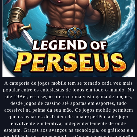
A categoria de jogos mobile tem se tornado cada vez mais
popular entre os entusiastas de jogos em todo o mundo. No
site 19Bet, essa seção oferece uma vasta gama de opções,
desde jogos de cassino até apostas em esportes, tudo
acessível na palma da sua mão. Os jogos mobile permitem
que os usuários desfrutem de uma experiência de jogo
envolvente e interativa, independentemente de onde
estejam. Graças aos avanços na tecnologia, os gráficos e a
jogabilidade dos jogos mobile estão em constante evolução,