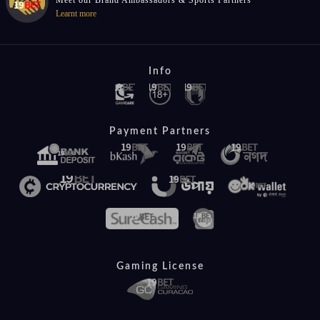
Learnt more
Info
Payment Partners
Gaming License