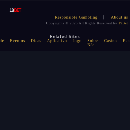
Responsible Gambling
About us
Copyrights © 2025 All Rights Reserved by
19Bet
Related Sites
de
Eventos
Dicas
Aplicativo
Jogo
Sobre
Casino
Esp
Nós