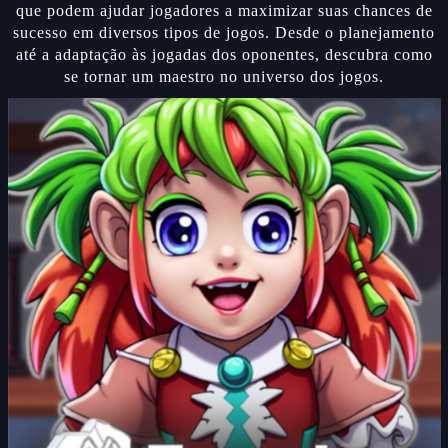
que podem ajudar jogadores a maximizar suas chances de
sucesso em diversos tipos de jogos. Desde o planejamento
até a adaptação às jogadas dos oponentes, descubra como
se tornar um maestro no universo dos jogos.