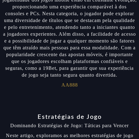
proporcionando uma experiência comparável à dos
consoles e PCs. Nesta categoria, o jogador pode explorar
uma diversidade de títulos que se destacam pela qualidade
e pelo entretenimento, atendendo tanto a iniciantes quanto
a jogadores experientes. Além disso, a facilidade de acesso
e a possibilidade de jogar a qualquer momento são fatores
que têm atraído mais pessoas para essa modalidade. Com a
popularidade crescente das apostas móveis, é importante
que os jogadores escolham plataformas confiáveis e
seguras, como a 19Bet, para garantir que sua experiência
de jogo seja tanto segura quanto divertida.
AA888
Estratégias de Jogo
Dominando Estratégias de Jogo: Táticas para Vencer
Neste artigo, exploramos as melhores estratégias de jogo