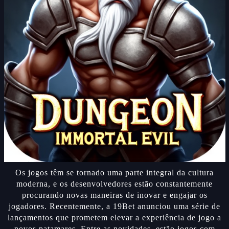
Os jogos têm se tornado uma parte integral da cultura
moderna, e os desenvolvedores estão constantemente
procurando novas maneiras de inovar e engajar os
jogadores. Recentemente, a 19Bet anunciou uma série de
lançamentos que prometem elevar a experiência de jogo a
novos patamares. Entre as novidades, estão jogos com