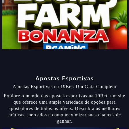
Apostas Esportivas
Apostas Esportivas na 19Bet: Um Guia Completo
Explore o mundo das apostas esportivas na 19Bet, um site
que oferece uma ampla variedade de opções para
apostadores de todos os níveis. Descubra as melhores
práticas, mercados e como maximizar suas chances de
ganhar.