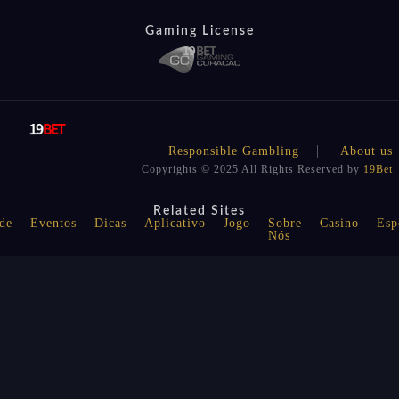
Gaming License
Responsible Gambling
About us
Copyrights © 2025 All Rights Reserved by
19Bet
Related Sites
de
Eventos
Dicas
Aplicativo
Jogo
Sobre
Casino
Esp
Nós