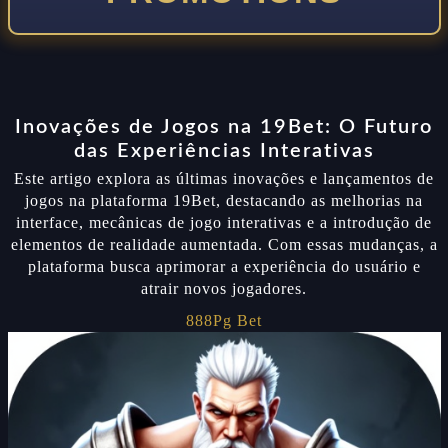
Inovações de Jogos na 19Bet: O Futuro
das Experiências Interativas
Este artigo explora as últimas inovações e lançamentos de
jogos na plataforma 19Bet, destacando as melhorias na
interface, mecânicas de jogo interativas e a introdução de
elementos de realidade aumentada. Com essas mudanças, a
plataforma busca aprimorar a experiência do usuário e
atrair novos jogadores.
888Pg Bet